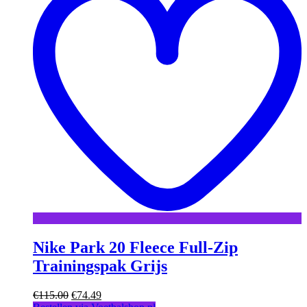
Nike Park 20 Fleece Full-Zip
Trainingspak Grijs
Oorspronkelijke
Huidige
€
115.00
€
74.49
prijs
prijs