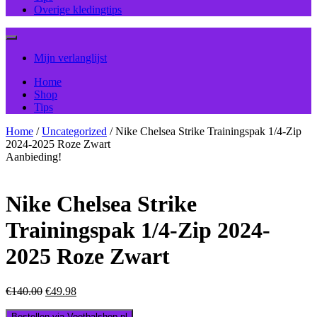
Overige kledingtips
Mijn verlanglijst
Home
Shop
Tips
Home
/
Uncategorized
/ Nike Chelsea Strike Trainingspak 1/4-Zip
2024-2025 Roze Zwart
Aanbieding!
Nike Chelsea Strike
Trainingspak 1/4-Zip 2024-
2025 Roze Zwart
Oorspronkelijke
Huidige
€
140.00
€
49.98
prijs
prijs
was:
is:
Bestellen via Voetbalshop.nl