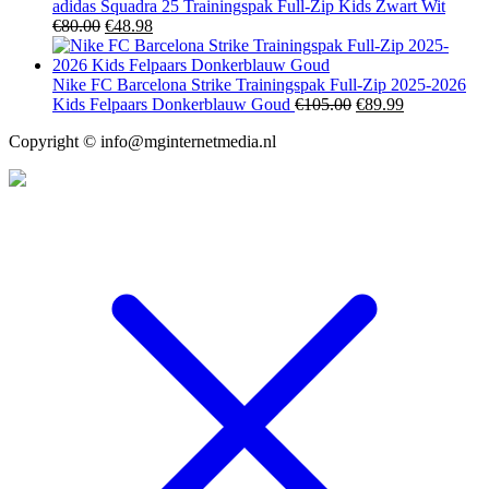
was:
is:
adidas Squadra 25 Trainingspak Full-Zip Kids Zwart Wit
€80.00.
Oorspronkelijke
€59.99.
Huidige
€
80.00
€
48.98
prijs
prijs
was:
is:
€80.00.
€48.98.
Nike FC Barcelona Strike Trainingspak Full-Zip 2025-2026
Oorspronkelijke
Huidige
Kids Felpaars Donkerblauw Goud
€
105.00
€
89.99
prijs
prijs
Copyright © info@mginternetmedia.nl
was:
is:
€105.00.
€89.99.