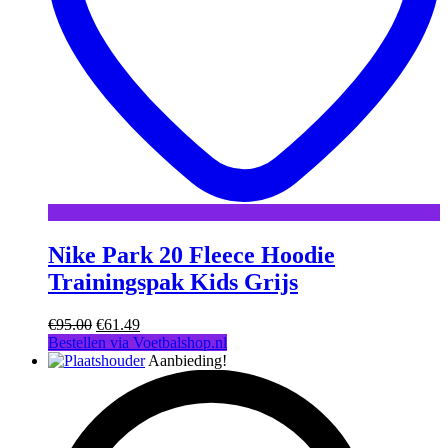
Nike Park 20 Fleece Hoodie
Trainingspak Kids Grijs
Oorspronkelijke
Huidige
€
95.00
€
61.49
prijs
prijs
Bestellen via Voetbalshop.nl
was:
is:
Aanbieding!
€95.00.
€61.49.