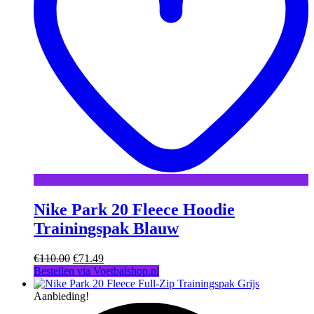
Nike Park 20 Fleece Hoodie
Trainingspak Blauw
Oorspronkelijke
Huidige
€
110.00
€
71.49
prijs
prijs
Bestellen via Voetbalshop.nl
was:
is:
€110.00.
€71.49.
Aanbieding!