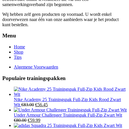
samenwerkingsverband zijn begonnen.
Wij hebben zelf geen producten op voorraad. U wordt enkel
doorverwezen naar één van onze aanbieders waar je het product
kunt bestellen.
Menu
Home
Shop
Tips
Algemene Voorwaarden
Populaire trainingspakken
Nike Academy 25 Trainingspak Full-Zip Kids Rood Zwart
Oorspronkelijke
Huidige
Wit
€
83.00
€
56.45
prijs
prijs
was:
is:
Under Armour Challenger Trainingspak Full-Zip Zwart Wit
Oorspronkelijke
€83.00.
Huidige
€56.45.
€
80.00
€
59.99
prijs
prijs