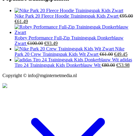
Nike Park 20 Fleece Hoodie Trainingspak Kids Zwart
€
95.00
Oorspronkelijke
Huidige
€
61.49
prijs
prijs
was:
is:
€95.00.
€61.49.
Robey Performance Full-Zip Trainingspak Donkerblauw
Oorspronkelijke
Huidige
Zwart
€
100.00
€
93.49
prijs
prijs
Nike
was:
is:
Oorspronke
Hui
Park 20 Crew Trainingspak Kids Wit Zwart
€
61.00
€
49.45
€100.00.
€93.49.
prijs
prijs
adidas
was:
Oorspronk
is:
Hui
Tiro 24 Trainingspak Kids Donkerblauw Wit
€
80.00
€
53.98
€61.00.
prijs
€49.
prij
Copyright © info@mginternetmedia.nl
was:
is:
€80.00.
€53