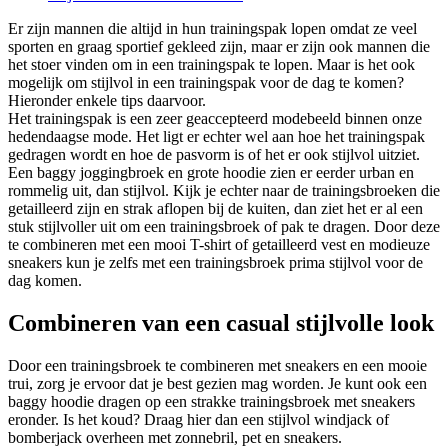
Er zijn mannen die altijd in hun trainingspak lopen omdat ze veel
sporten en graag sportief gekleed zijn, maar er zijn ook mannen die
het stoer vinden om in een trainingspak te lopen. Maar is het ook
mogelijk om stijlvol in een trainingspak voor de dag te komen?
Hieronder enkele tips daarvoor.
Het trainingspak is een zeer geaccepteerd modebeeld binnen onze
hedendaagse mode. Het ligt er echter wel aan hoe het trainingspak
gedragen wordt en hoe de pasvorm is of het er ook stijlvol uitziet.
Een baggy joggingbroek en grote hoodie zien er eerder urban en
rommelig uit, dan stijlvol. Kijk je echter naar de trainingsbroeken die
getailleerd zijn en strak aflopen bij de kuiten, dan ziet het er al een
stuk stijlvoller uit om een trainingsbroek of pak te dragen. Door deze
te combineren met een mooi T-shirt of getailleerd vest en modieuze
sneakers kun je zelfs met een trainingsbroek prima stijlvol voor de
dag komen.
Combineren van een casual stijlvolle look
Door een trainingsbroek te combineren met sneakers en een mooie
trui, zorg je ervoor dat je best gezien mag worden. Je kunt ook een
baggy hoodie dragen op een strakke trainingsbroek met sneakers
eronder. Is het koud? Draag hier dan een stijlvol windjack of
bomberjack overheen met zonnebril, pet en sneakers.